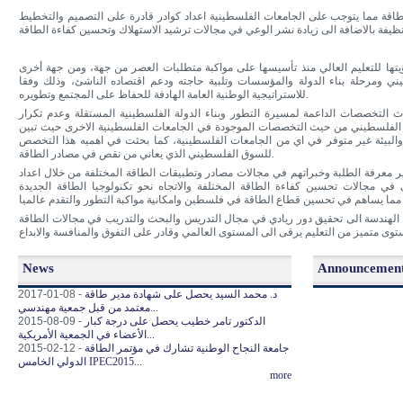
ة مما يتوجب على الجامعات الفلسطينية اعداد كوادر قادرة على التصميم والتخطيط
يتها للتعليم العالي منذ تأسيسها على مواكبة متطلبات العصر من جهة، ومن جهة أخرى
ي ومرحلة بناء الدولة والمؤسسات وتلبية حاجته ودعم اقتصاده الناشئ، وذلك وفقا
للاستراتيجية الوطنية العامة الهادفة للحفاظ على المجتمع وتطويره.
التخصصات الداعمة لمسيرة التطور وبناء الدولة الفلسطينية المستقلة وعدم تكرار
 الفلسطيني من حيث التخصصات الموجودة في الجامعات الفلسطينية الاخرى حيث تبين
لبيئة غير متوفر في اي من الجامعات الفلسطينية، كما بحثت في اهميه هذا التخصص
للسوق الفلسطيني الذي يعاني من نقص في مصادر الطاقة.
ر معرفة الطلبة وخبراتهم في مجالات مصادر وتطبيقات الطاقة المختلفة من خلال اعداد
 في مجالات تحسين كفاءة الطاقة المختلفة والاتجاه نحو تكنولوجيا الطاقة الجديدة
ة الهندسة الى تحقيق دور ريادي في مجال التدريس والبحث والتدريب في مجالات الطاقة
News
Announcemen
د. محمد السيد يحصل على شهادة مدير طاقة
2017-01-08 -
معتمد من قبل جمعية مهندسي...
الدكتور تامر خطيب يحصل على درجة كبار
2015-08-09 -
الأعضاء في الجمعية الأمريكية...
جامعة النجاح الوطنية تشارك في مؤتمر الطاقة
2015-02-12 -
الدولي الخامس IPEC2015...
more