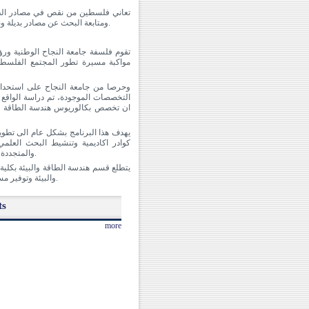
تعاني فلسطين من نقص في مصادر الطاق
ومتابعة البحث عن مصادر بديلة ونظيفة بالاضافة الى زيادة نشر الوعي في مجالات ترشيد الاستهلاك وتحسين كفاءة الطاقة.
تقوم فلسفة جامعة النجاح الوطنية ورؤ
مواكبة مسيرة تطور المجتمع الفلسطين
وحرصا من جامعة النجاح على استحداث 
التخصصات الموجودة، تم دراسة الواقع
ان تخصص بكالوريوس هندسة الطاقة وا
يهدف هذا البرنامج بشكل عام الى تطوي
كوادر اكاديمية وتنشيط البحث العلمي
والمتجددة مما يساهم في تحسين قطاع الطاقة في فلسطين وامكانية مواكبة التطور والتقدم عالميا.
يتطلع قسم هندسة الطاقة والبيئة بكلي
والبيئة وتوفير مستوى متميز من التعليم يرقى الى المستوى العالمي وقادر على التفوق والمنافسة والابداع.
ts
more