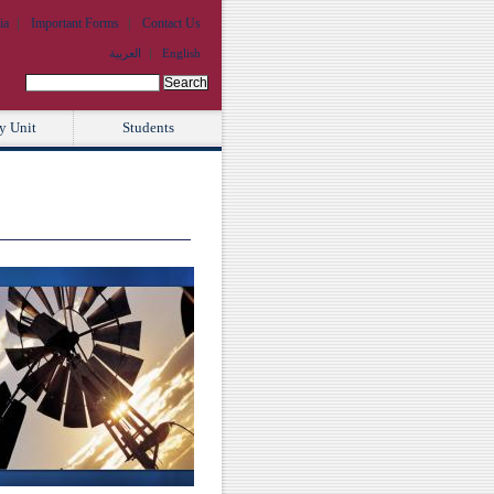
ia
Important Forms
Contact Us
Languages
English
العربية
Search this site:
y Unit
Students