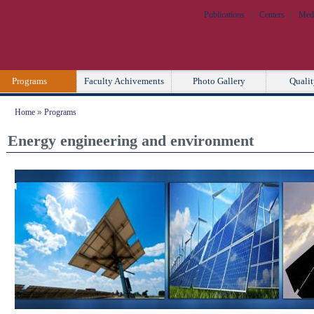
Secondary Links
Publications
Centers
Med
Programs
Faculty Achivements
Photo Gallery
Qualit
Home
»
Programs
Energy engineering and environment