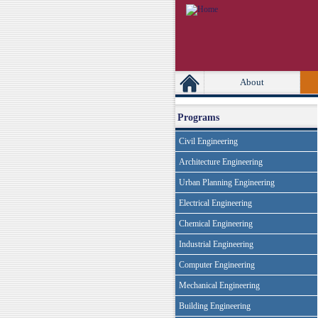
[Skip Header and Navigation]
[Jump to Main Content]
Primary Links
About
Programs
Civil Engineering
Architecture Engineering
Urban Planning Engineering
Electrical Engineering
Chemical Engineering
Industrial Engineering
Computer Engineering
Mechanical Engineering
Building Engineering